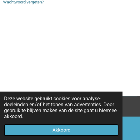
Wachtwoord vergeten?
Deze website gebruikt cookies voor analyse-
doeleinden en/of het tonen van advertenties. Door
© 2018 - 2026 mobile catering
gebruik te blijven maken van de site gaat u hiermee
akkoord.
Akkoord
E-mailadres
Telefoonnummer