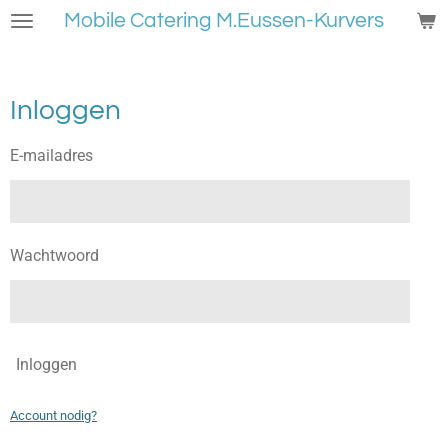
Mobile Catering M.Eussen-Kurvers
Ga
direct
naar
de
Inloggen
hoofdinhoud
E-mailadres
Wachtwoord
Inloggen
Account nodig?