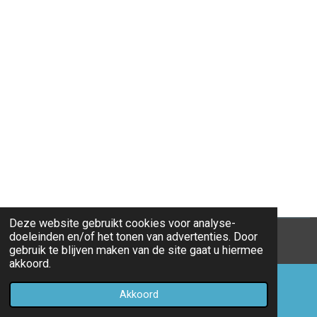
Deze website gebruikt cookies voor analyse-
doeleinden en/of het tonen van advertenties. Door
© 2018 - 2026 mobile catering
gebruik te blijven maken van de site gaat u hiermee
akkoord.
Akkoord
E-mailadres
Telefoonnummer