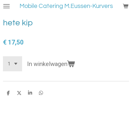
Mobile Catering M.Eussen-Kurvers
Ga
direct
naar
hete kip
de
hoofdinhoud
€ 17,50
In winkelwagen
D
D
S
D
e
e
h
e
l
e
a
l
e
l
r
e
n
e
n