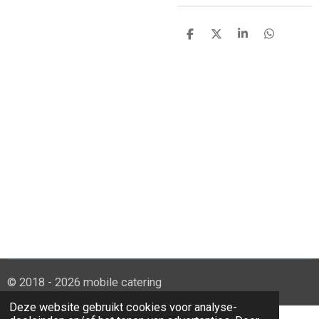
D
D
S
D
e
e
h
e
l
e
a
l
e
l
r
e
n
e
n
© 2018 - 2026 mobile catering
Deze website gebruikt cookies voor analyse-