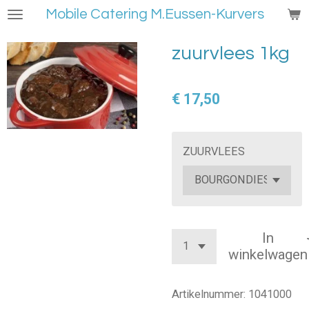
Mobile Catering M.Eussen-Kurvers
Ga
direct
naar
zuurvlees 1kg
de
hoofdinhoud
€ 17,50
ZUURVLEES
In
winkelwagen
Artikelnummer:
1041000